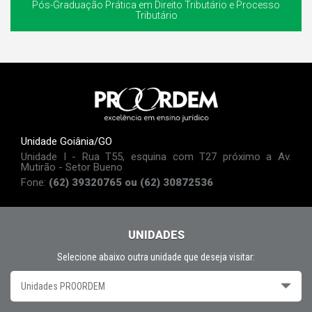
Pós-Graduação Prática em Direito Tributário e Processo
Tributário
Unidade Goiânia/GO
Unidade I - Rua T55, esquina com T27 próximo a Av.
Mutirão - Setor Bueno
Fone:
(62) 39320765 ou (62) 30872536
UNIDADES
Selecione abaixo outra unidade que deseja visitar:
Unidades PROORDEM