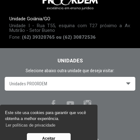
Unidade Goiânia/GO
Unidade I - Rua T55, esquina com T27 próximo a Av.
Mutirão - Setor Bueno
Fone:
(62) 39320765 ou (62) 30872536
UNIDADES
Selecione abaixo outra unidade que deseja visitar:
Unidades PROORDEM
Este site usa cookies para garantir que você
obtenha a melhor experiência.
Políticas de privacidade
Ler políticas de privacidade
Aceitar
Desenvolvido por