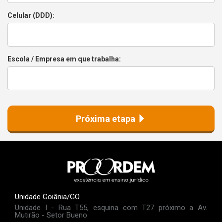
Celular (DDD):
Escola / Empresa em que trabalha:
Próxima etapa
Unidade Goiânia/GO
Unidade I - Rua T55, esquina com T27 próximo a Av.
Mutirão - Setor Bueno