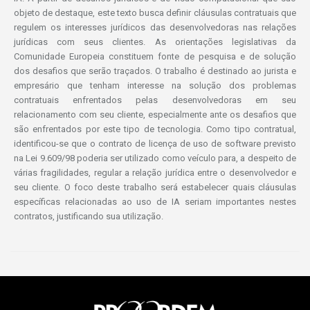
objeto de destaque, este texto busca definir cláusulas contratuais que
regulem os interesses jurídicos das desenvolvedoras nas relações
jurídicas com seus clientes. As orientações legislativas da
Comunidade Europeia constituem fonte de pesquisa e de solução
dos desafios que serão traçados. O trabalho é destinado ao jurista e
empresário que tenham interesse na solução dos problemas
contratuais enfrentados pelas desenvolvedoras em seu
relacionamento com seu cliente, especialmente ante os desafios que
são enfrentados por este tipo de tecnologia. Como tipo contratual,
identificou-se que o contrato de licença de uso de software previsto
na Lei 9.609/98 poderia ser utilizado como veículo para, a despeito de
várias fragilidades, regular a relação jurídica entre o desenvolvedor e
seu cliente. O foco deste trabalho será estabelecer quais cláusulas
específicas relacionadas ao uso de IA seriam importantes nestes
contratos, justificando sua utilização.