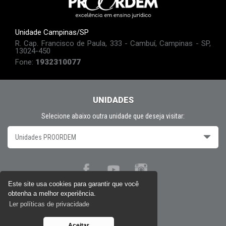
Unidade Campinas/SP
R. Cap. Francisco de Paula, 333 - Cambuí, Campinas - SP,
13024-450
Fone:
1932310077
UNIDADES
Selecione abaixo outra unidade que deseja visitar:
Unidades PROORDEM
Este site usa cookies para garantir que você
obtenha a melhor experiência.
Políticas de privacidade
Ler políticas de privacidade
Aceitar