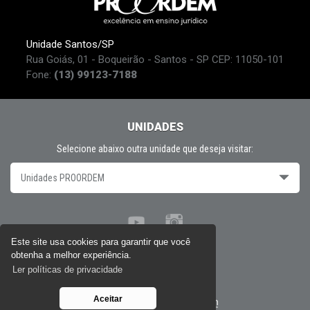
Unidade Santos/SP
Rua Goiás, 01 - Boqueirão - Santos - SP CEP: 11050-101
Fone:
(13) 99123-7188
UNIDADES
Selecione abaixo outra unidade que deseja visitar:
Unidades PROORDEM
Este site usa cookies para garantir que você
obtenha a melhor experiência.
Políticas de privacidade
Ler políticas de privacidade
Aceitar
Desenvolvido por