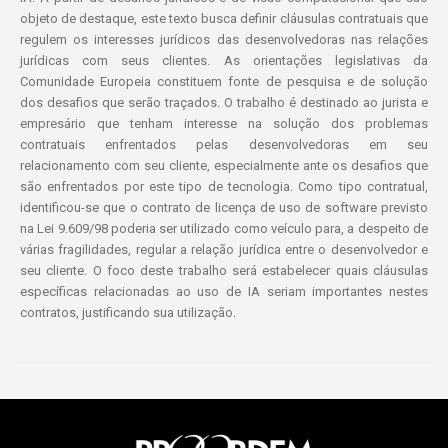
objeto de destaque, este texto busca definir cláusulas contratuais que
regulem os interesses jurídicos das desenvolvedoras nas relações
jurídicas com seus clientes. As orientações legislativas da
Comunidade Europeia constituem fonte de pesquisa e de solução
dos desafios que serão traçados. O trabalho é destinado ao jurista e
empresário que tenham interesse na solução dos problemas
contratuais enfrentados pelas desenvolvedoras em seu
relacionamento com seu cliente, especialmente ante os desafios que
são enfrentados por este tipo de tecnologia. Como tipo contratual,
identificou-se que o contrato de licença de uso de software previsto
na Lei 9.609/98 poderia ser utilizado como veículo para, a despeito de
várias fragilidades, regular a relação jurídica entre o desenvolvedor e
seu cliente. O foco deste trabalho será estabelecer quais cláusulas
específicas relacionadas ao uso de IA seriam importantes nestes
contratos, justificando sua utilização.