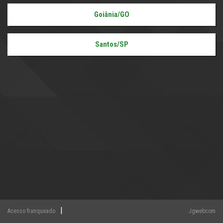
Goiânia/GO
Santos/SP
|
Acesso franqueado
Jgwebcom