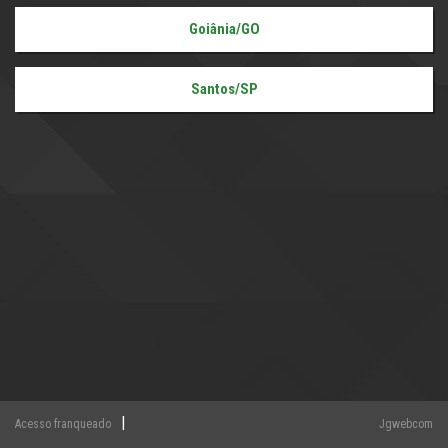
Goiânia/GO
Santos/SP
|
Acesso franqueado
Jgwebcom